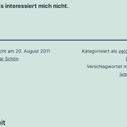
s interessiert mich nicht.
icht am
20. August 2011
Kategorisiert als
verö
r Schön
Verschlagwortet 
jug
tion
it