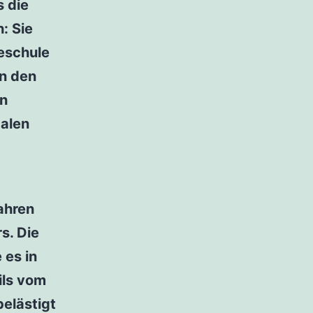
s die
: Sie
teschule
in den
en
dalen
ahren
s. Die
 es in
ils vom
elästigt