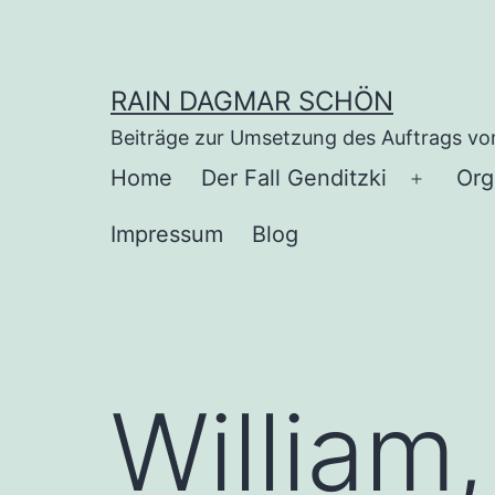
Zum
Inhalt
springen
RAIN DAGMAR SCHÖN
Beiträge zur Umsetzung des Auftrags vo
Home
Der Fall Genditzki
Org
Menü
öffnen
Impressum
Blog
William