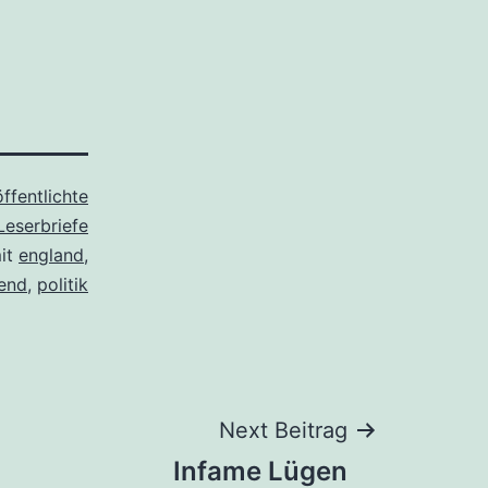
ffentlichte
Leserbriefe
mit
england
,
end
,
politik
Next Beitrag
Infame Lügen