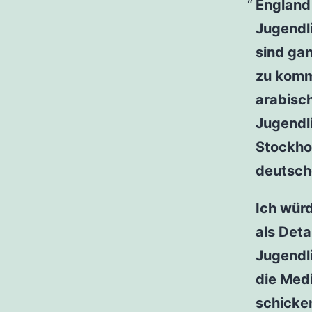
England 
Jugendli
sind gan
zu komm
arabisch
Jugendli
Stockho
deutsch
Ich wür
als Deta
Jugendli
die Med
schicke