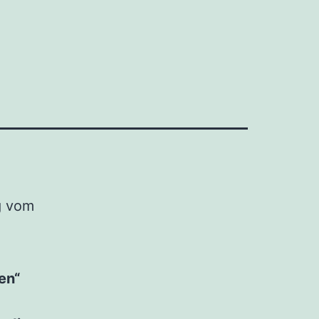
g vom
en“